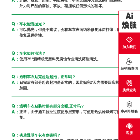
A：
开裂、脱胶、起泡、明显黄变，不包含因外力造成的产品磨损、
外力对产品的腐蚀、事故、碰撞或任何形式的破坏。
Q：
车衣能否抛光？
A：
可以抛光，但是不建议，会将车衣表面纳米修复涂层打薄，影响
修复及保护性。
加入我们
Q：
车衣如何清洗？
A：
使用75°酒精或无磨料无腐蚀专业清洗药剂清洗。
经销商查询
Q：
透明车衣贴完起边起泡，正常吗？
A：
贴完后有部分起边起泡是正常的，因此贴完7天内需要回店检查
加固。
质保查询
Q：
透明车衣贴装时候有部分变哑,正常吗？
A：
序列号校验
正常，由于施工拉扯过渡使涂层变形，可使用热烘枪烘烤可恢
复。
客服
Q：
劣质透明车衣有危害吗？