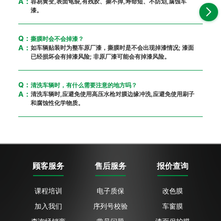
A：
容易黄变,表面龟裂,有残胶、撕不掉,寿命短、不防划,腐蚀车
漆。
Q：
撕膜时会不会掉漆？
A：
如车辆贴装时为整车原厂漆，撕膜时是不会出现掉漆情况; 漆面
已经损坏会有掉漆风险; 非原厂漆可能会有掉漆风险。
Q：
清洗车辆时，有什么需要注意的地方吗？
A：
清洗车辆时,应避免使用高压水枪对膜边缘冲洗,应避免使用刷子
和腐蚀性化学物质。
顾客服务
售后服务
报价查询
课程培训
电子质保
改色膜
加入我们
序列号校验
车窗膜